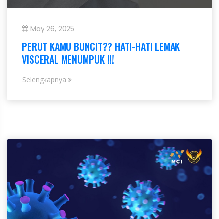
May 26, 2025
PERUT KAMU BUNCIT?? HATI-HATI LEMAK
VISCERAL MENUMPUK !!!
Selengkapnya