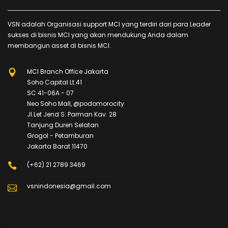
VSN adalah Organisasi support MCI yang terdiri dari para Leader
sukses di bisnis MCI yang akan mendukung Anda dalam
membangun asset di bisnis MCI.
MCI Branch Office Jakarta
Soho Capital Lt.41
SC 41-06A - 07
Neo Soho Mall, @podomorocity
Jl.Let Jend S. Parman Kav. 28
Tanjung Duren Selatan
Grogol - Petamburan
Jakarta Barat 11470
(+62) 21 2789 3469
vsnindonesia@gmail.com