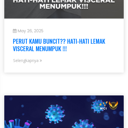
May 26, 2025
PERUT KAMU BUNCIT?? HATI-HATI LEMAK
VISCERAL MENUMPUK !!!
Selengkapnya