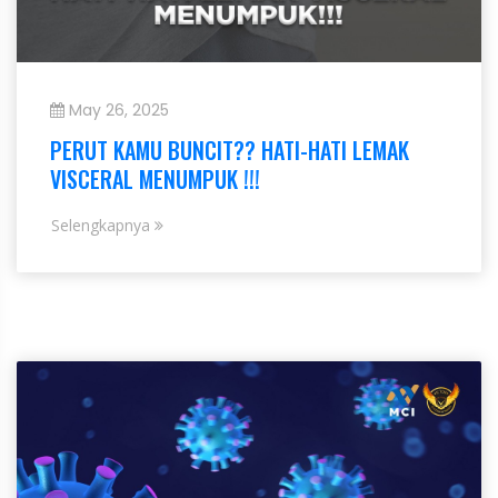
May 26, 2025
PERUT KAMU BUNCIT?? HATI-HATI LEMAK
VISCERAL MENUMPUK !!!
Selengkapnya