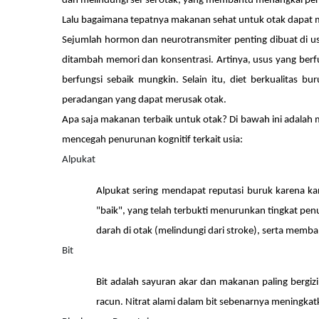
dan melindungi sel-sel otak, yang membantu menangkal pe
Lalu bagaimana tepatnya makanan sehat untuk otak dapat
Sejumlah hormon dan neurotransmiter penting dibuat di 
ditambah memori dan konsentrasi. Artinya, usus yang berf
berfungsi sebaik mungkin. Selain itu, diet berkualitas 
peradangan yang dapat merusak otak.
Apa saja makanan terbaik untuk otak? Di bawah ini adalah
mencegah penurunan kognitif terkait usia:
Alpukat
Alpukat sering mendapat reputasi buruk karena k
"baik", yang telah terbukti menurunkan tingkat pe
darah di otak (melindungi dari stroke), serta mem
Bit
Bit adalah sayuran akar dan makanan paling berg
racun. Nitrat alami dalam bit sebenarnya meningkat