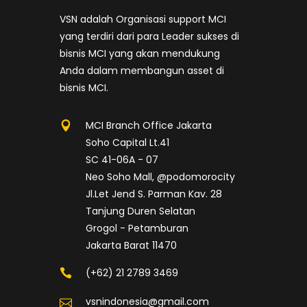
VSN adalah Organisasi support MCI
yang terdiri dari para Leader sukses di
bisnis MCI yang akan mendukung
Anda dalam membangun asset di
bisnis MCI.
MCI Branch Office Jakarta
Soho Capital Lt.41
SC 41-06A - 07
Neo Soho Mall, @podomorocity
Jl.Let Jend S. Parman Kav. 28
Tanjung Duren Selatan
Grogol - Petamburan
Jakarta Barat 11470
(+62) 21 2789 3469
vsnindonesia@gmail.com