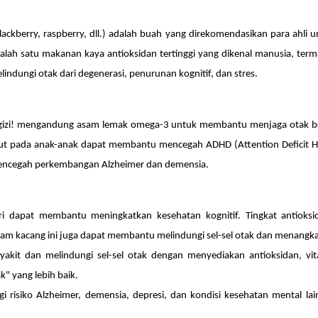
blackberry, raspberry, dll.) adalah buah yang direkomendasikan para ahli 
alah satu makanan kaya antioksidan tertinggi yang dikenal manusia, term
lindungi otak dari degenerasi, penurunan kognitif, dan stres.
rgizi! mengandung asam lemak omega-3 untuk membantu menjaga otak ber
rout pada anak-anak dapat membantu mencegah ADHD (Attention Deficit H
encegah perkembangan Alzheimer dan demensia.
 dapat membantu meningkatkan kesehatan kognitif. Tingkat antioksid
am kacang ini juga dapat membantu melindungi sel-sel otak dan menangka
it dan melindungi sel-sel otak dengan menyediakan antioksidan, v
k" yang lebih baik.
 risiko Alzheimer, demensia, depresi, dan kondisi kesehatan mental la