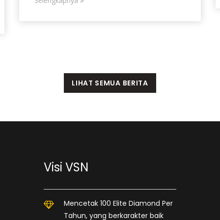
Selengkapnya
LIHAT SEMUA BERITA
Visi VSN
Mencetak 100 Elite Diamond Per
Tahun, yang berkarakter baik