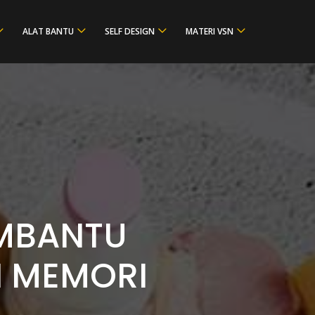
ALAT BANTU
SELF DESIGN
MATERI VSN
EMBANTU
N MEMORI