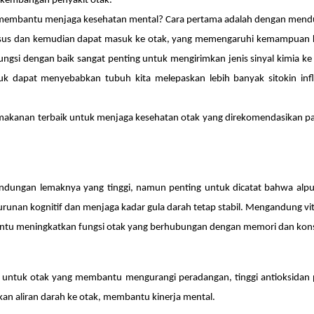
rkembangan penyakit otak.
 membantu menjaga kesehatan mental? Cara pertama adalah dengan mendu
usus dan kemudian dapat masuk ke otak, yang memengaruhi kemampuan k
ungsi dengan baik sangat penting untuk mengirimkan jenis sinyal kimia k
buruk dapat menyebabkan tubuh kita melepaskan lebih banyak sitokin inf
 makanan terbaik untuk menjaga kesehatan otak yang direkomendasikan pa
andungan lemaknya yang tinggi, namun penting untuk dicatat bahwa alp
nurunan kognitif dan menjaga kadar gula darah tetap stabil. Mengandung
bantu meningkatkan fungsi otak yang berhubungan dengan memori dan kons
izi untuk otak yang membantu mengurangi peradangan, tinggi antioksid
kan aliran darah ke otak, membantu kinerja mental.