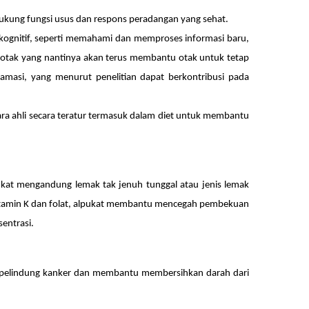
kung fungsi usus dan respons peradangan yang sehat.
ognitif, seperti memahami dan memproses informasi baru,
e otak yang nantinya akan terus membantu otak untuk tetap
lamasi, yang menurut penelitian dapat berkontribusi pada
ra ahli secara teratur termasuk dalam diet untuk membantu
ukat mengandung lemak tak jenuh tunggal atau jenis lemak
 vitamin K dan folat, alpukat membantu mencegah pembekuan
entrasi.
an pelindung kanker dan membantu membersihkan darah dari