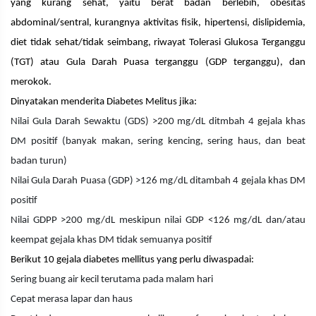
yang kurang sehat, yaitu berat badan berlebih, obesitas
abdominal/sentral, kurangnya aktivitas fisik, hipertensi, dislipidemia,
diet tidak sehat/tidak seimbang, riwayat Tolerasi Glukosa Terganggu
(TGT) atau Gula Darah Puasa terganggu (GDP terganggu), dan
merokok.
Dinyatakan menderita Diabetes Melitus jika:
Nilai Gula Darah Sewaktu (GDS) >200 mg/dL ditmbah 4 gejala khas
DM positif (banyak makan, sering kencing, sering haus, dan beat
badan turun)
Nilai Gula Darah Puasa (GDP) >126 mg/dL ditambah 4 gejala khas DM
positif
Nilai GDPP >200 mg/dL meskipun nilai GDP <126 mg/dL dan/atau
keempat gejala khas DM tidak semuanya positif
Berikut 10 gejala diabetes mellitus yang perlu diwaspadai:
Sering buang air kecil terutama pada malam hari
Cepat merasa lapar dan haus